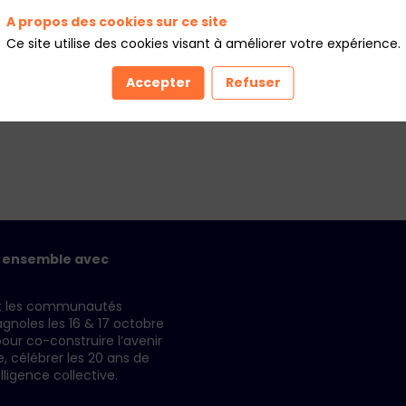
 croissance.
A propos des cookies sur ce site
Ce site utilise des cookies visant à améliorer votre expérience.
Accepter
Refuser
r ensemble avec
it les communautés
gnoles les 16 & 17 octobre
our co-construire l’avenir
célébrer les 20 ans de
elligence collective.