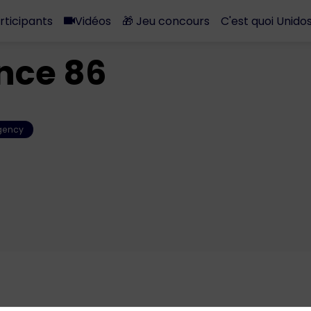
rticipants
Vidéos
🎁 Jeu concours
C'est quoi Unidos
nce 86
gency