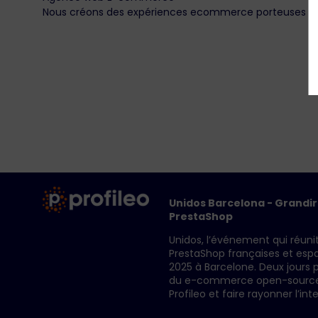
Nous créons des expériences ecommerce porteuses de
Unidos Barcelona - Grandi
PrestaShop
Unidos, l’événement qui réun
PrestaShop françaises et espa
2025 à Barcelone. Deux jours p
du e-commerce open-source, 
Profileo et faire rayonner l’int