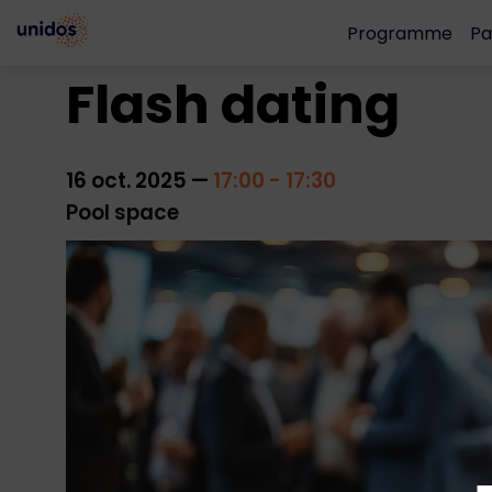
Programme
Pa
Flash dating
16 oct. 2025
—
17:00
-
17:30
Pool space