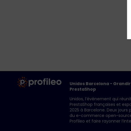
Unidos Barcelona - Grandi
PrestaShop
Unidos, l’événement qui réun
PrestaShop françaises et espa
2025 à Barcelone. Deux jours p
du e-commerce open-source, 
Profileo et faire rayonner l’int