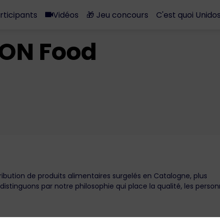
rticipants
Vidéos
🎁 Jeu concours
C'est quoi Unidos
ON Food
ibution de produits alimentaires surgelés en Catalogne, plus
stinguons par notre philosophie qui place la qualité, les perso