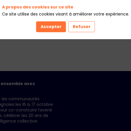
A propos des cookies sur ce site
Ce site utilise des cookies visant à améliorer votre expérience.
Accepter
Refuser
r ensemble avec
it les communautés
gnoles les 16 & 17 octobre
our co-construire l’avenir
célébrer les 20 ans de
elligence collective.