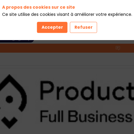
A propos des cookies sur ce site
Ce site utilise des cookies visant à améliorer votre expérience.
W BARCELONA
 BARCELONA est une agence créative spécialisée dans la communi
Accepter
Refuser
ompagne les marques dans la conception de contenus attractifs
arketing Agency