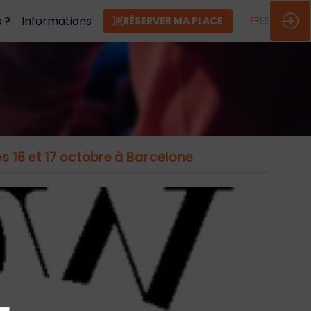
 ?
Informations
RÉSERVER MA PLACE
FR
ES
s 16 et 17 octobre à Barcelone