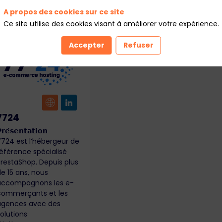
A propos des cookies sur ce site
Ce site utilise des cookies visant à améliorer votre expérience.
Accepter
Refuser
7724
𝗿𝗲́𝘀𝗲𝗻𝘁𝗮𝘁𝗶𝗼𝗻
7724 est l’hébergeur de
référence spécialisé
PrestaShop. Depuis plus
e 15 ans, nous
accompagnons les e-
commerçants et les
agences avec des
olutions