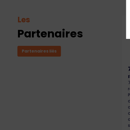
Les
Partenaires
Partenaires liés

d
s