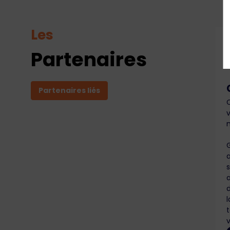
Les
Partenaires
Partenaires liés
v
d
l
t
v