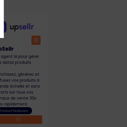
pSellr
 agent IA pour gérer
s datas produits
richissez, générez et
ffusez vos produits à
ande échelle et sans
forts sur tous vos
naux de vente 30x
us rapidement.
Product features