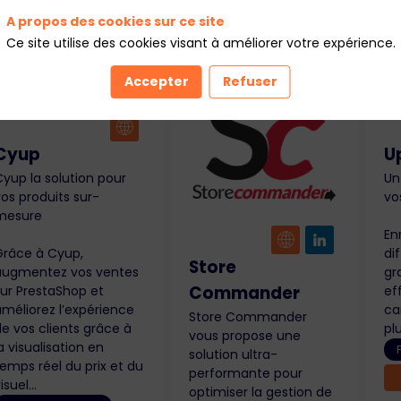
A propos des cookies sur ce site
Ce site utilise des cookies visant à améliorer votre expérience.
Accepter
Refuser
Cyup
U
Cyup la solution pour
Un
os produits sur-
vo
mesure
En
Grâce à Cyup,
di
Store
augmentez vos ventes
gr
Commander
sur PrestaShop et
ef
améliorez l’expérience
ca
Store Commander
e vos clients grâce à
pl
vous propose une
a visualisation en
solution ultra-
emps réel du prix et du
performante pour
isuel...
optimiser la gestion de