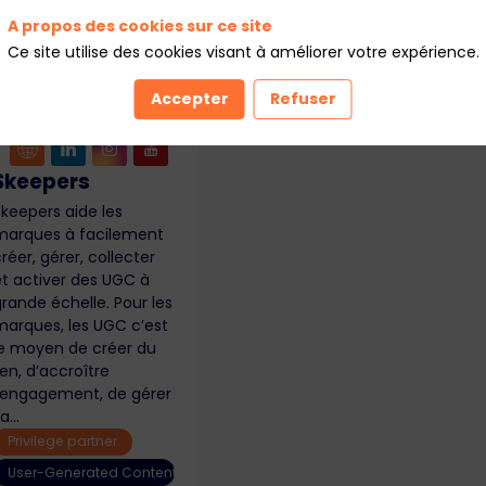
A propos des cookies sur ce site
Ce site utilise des cookies visant à améliorer votre expérience.
Accepter
Refuser
Skeepers
Skeepers aide les
marques à facilement
réer, gérer, collecter
et activer des UGC à
rande échelle. Pour les
marques, les UGC c’est
le moyen de créer du
ien, d’accroître
l’engagement, de gérer
a...
Privilege partner
User-Generated Content (UGC)