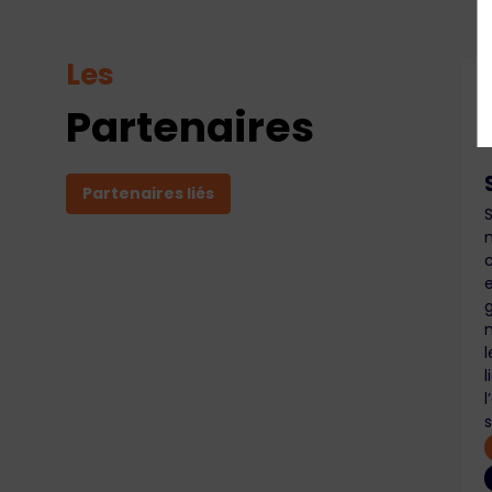
Les
Partenaires
Partenaires liés
c
g
l
s