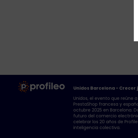
Unidos Barcelona - Crecer
Unidos, el evento que reúne 
PrestaShop francesa y española
octubre 2025 en Barcelona. Do
futuro del comercio electróni
celebrar los 20 años de Profileo
inteligencia colectiva.