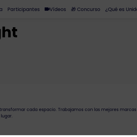
a
Participantes
Vídeos
🎁 Concurso
¿Qué es Unid
ght
a transformar cada espacio. Trabajamos con las mejores marcas
 lugar.