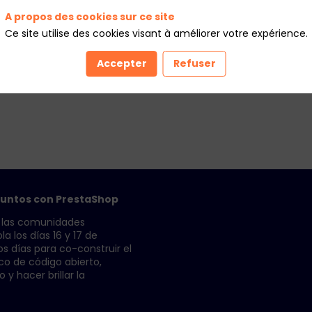
A propos des cookies sur ce site
Ce site utilise des cookies visant à améliorer votre expérience.
Accepter
Refuser
 juntos con PrestaShop
a las comunidades
 los días 16 y 17 de
s días para co-construir el
co de código abierto,
 y hacer brillar la