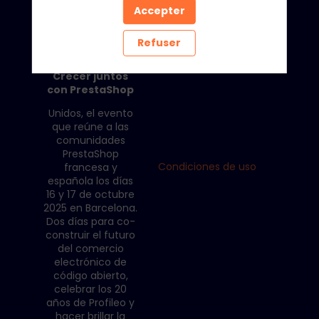
Accepter
Refuser
Unidos
Barcelona -
Crecer juntos
con PrestaShop
Unidos, el evento
que reúne a las
comunidades
PrestaShop
Condiciones de uso
francesa y
española los días
16 y 17 de octubre
2025 en Barcelona.
Dos días para co-
construir el futuro
del comercio
electrónico de
código abierto,
celebrar los 20
años de Profileo y
hacer brillar la