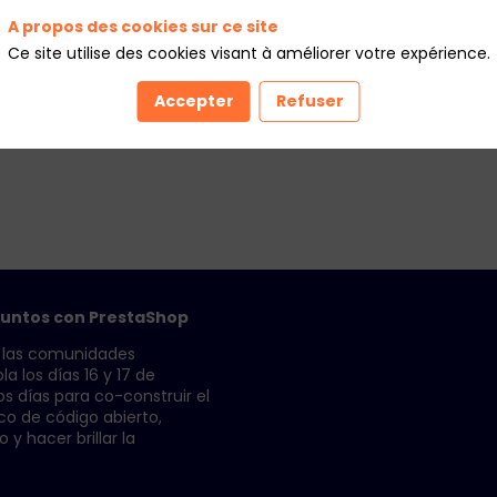
A propos des cookies sur ce site
Ce site utilise des cookies visant à améliorer votre expérience.
Accepter
Refuser
 juntos con PrestaShop
a las comunidades
 los días 16 y 17 de
s días para co-construir el
co de código abierto,
 y hacer brillar la