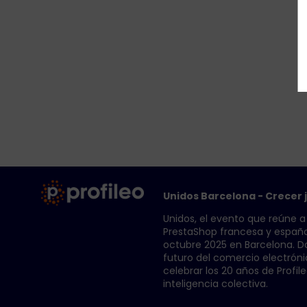
Unidos Barcelona - Crecer
Unidos, el evento que reúne 
PrestaShop francesa y española
octubre 2025 en Barcelona. Do
futuro del comercio electróni
celebrar los 20 años de Profileo
inteligencia colectiva.