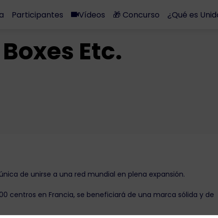
a
Participantes
Vídeos
🎁 Concurso
¿Qué es Unid
 Boxes Etc.
 única de unirse a una red mundial en plena expansión.
0 centros en Francia, se beneficiará de una marca sólida y de